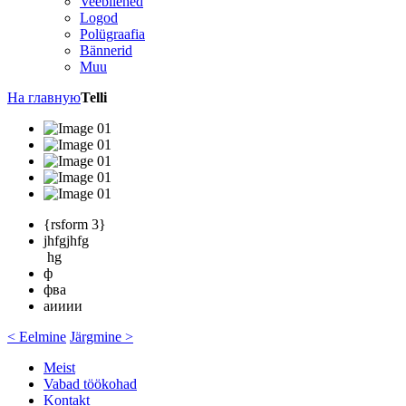
Veebilehed
Logod
Polügraafia
Bännerid
Muu
На главную
Telli
{rsform 3}
jhfgjhfg
hg
ф
фва
аииии
< Eelmine
Järgmine >
Meist
Vabad töökohad
Kontakt