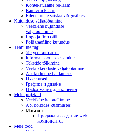
Kontekstuaalne reklaam
Bänner-reklaam
Edendamine sotsiaalvõrgustikes
Kujunduse väljatöötamine
Veebilehe kujunduse
väljatöötamine
Logo ja firmastiil
Polügraafiline kujundus
Tehniline tugi
Услуги хостинга
Informatsiooni sisestamine
Tekstide tõlkimine
Veebirakenduste väljatöötamine
Abi kodulehe haldamises
IT-teenused
Графика и дизайн
Информация для клиента
Meie projektid
Veebilehe kaugtellimine
Abi kõikides küsimustes
Магазин
Продажа и создание web
компонентов
Meie tööd