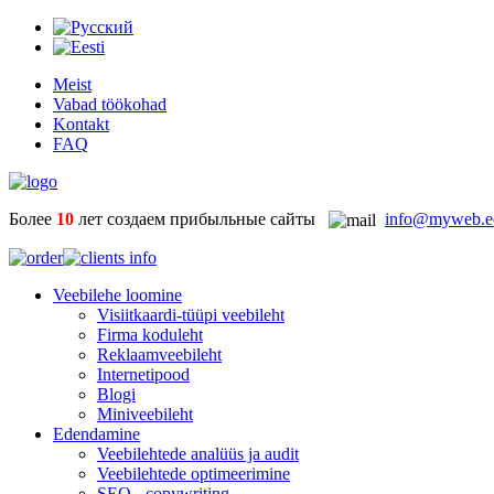
Meist
Vabad töökohad
Kontakt
FAQ
Более
10
лет создаем прибыльные сайты
info@myweb
Veebilehe loomine
Visiitkaardi-tüüpi veebileht
Firma koduleht
Reklaamveebileht
Internetipood
Blogi
Miniveebileht
Edendamine
Veebilehtede analüüs ja audit
Veebilehtede optimeerimine
SEO - copywriting